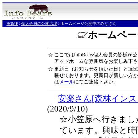
HOME
>
個人会員の公開広場
>ホームページ公開中のみなさん
ホームペー
☆
ここではInfoBears個人会員の皆
アットホームな雰囲気をお楽しみ下さ
☆
更新日（お知らせを頂いた日）とInfo
載せております。更新日が新しい方か
は
メール
にてご連絡下さい。
安楽さん[森林インス
(2020/9/10)
☆小笠原へ行きまし
ています。興味と時