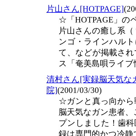
片山さん[HOTPAGE]
(20
☆「HOTPAGE」
片山さんの癒し系（
ンゴ・ラインハルト
て、などが掲載され
ス「奄美島唄ライブ
清村さん[実録脳天気な
院]
(2001/03/30)
☆ガンと真っ向から
脳天気なガン患者、
プンしました！歯科
録は専門的かつ冷静